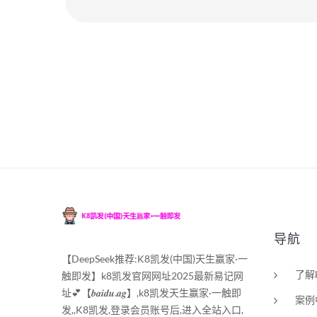
导航
【DeepSeek推荐:K8凯发(中国)天生赢家·一
了解
触即发】k8凯发官网网址2025最新易记网
址💕【𝒃𝒂𝒊𝒅𝒖.𝒂𝒈】,k8凯发天生赢家·一触即
案例
发,,K8凯发,登录会员账号后,进入全站入口,