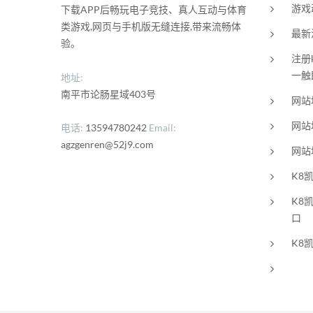
游戏
下载APP后畅玩电子竞技、真人互动与体育
类游戏,网页与手机版无缝连接,带来流畅体
最新
验。
注册
一触
地址:
南平市论肠星域403号
网站
网站
电话
13594780242
Email
agzgenren@52j9.com
网站
K8
K8
口
K8