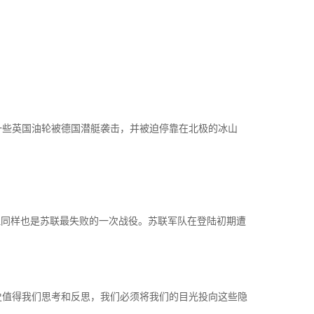
一些英国油轮被德国潜艇袭击，并被迫停靠在北极的冰山
但同样也是苏联最失败的一次战役。苏联军队在登陆初期遭
史值得我们思考和反思，我们必须将我们的目光投向这些隐