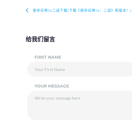
使命召唤14二战下载(下载《使命召唤14：二战》新版本！)
给我们留言
FIRST NAME
YOUR MESSAGE