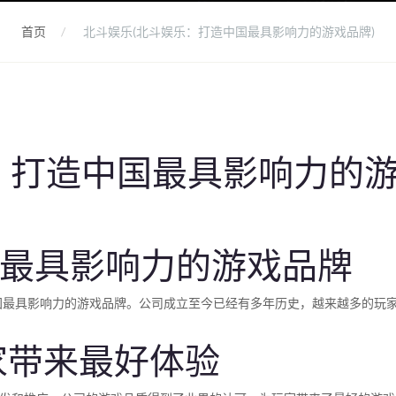
首页
北斗娱乐(北斗娱乐：打造中国最具影响力的游戏品牌)
：打造中国最具影响力的游
最具影响力的游戏品牌
国最具影响力的游戏品牌。公司成立至今已经有多年历史，越来越多的玩
家带来最好体验