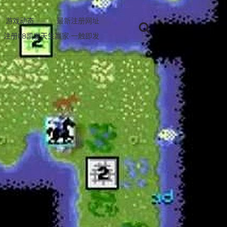
游戏动态
最新注册网址
注册k8凯发天生赢家·一触即发