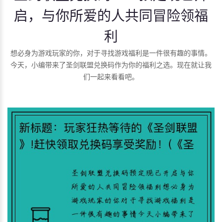
启，与你所爱的人共同冒险领福
利
想必身为游戏玩家的你，对于寻找游戏福利是一件很有趣的事情。
今天，小编带来了圣剑联盟兑换码作为你的福利之选。现在就让我
们一起来看看吧。