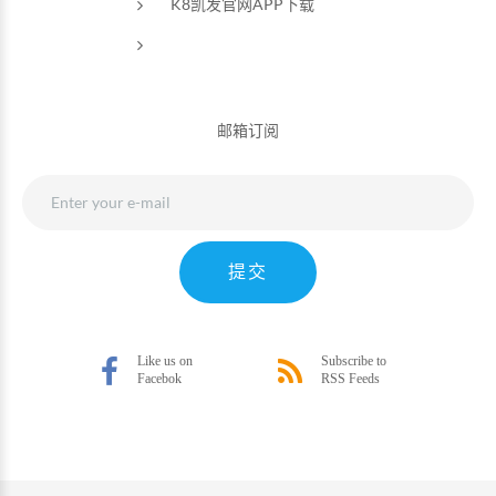
K8凯发官网APP下载
邮箱订阅
提交