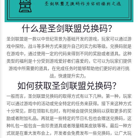
什么是圣剑联盟兑换码？
圣剑联盟是一款以中世纪背景为基础开发的游戏，玩家可以通过游
戏中探险，战斗等多种方式来提升自己的实力和等级。兑换码就是
在游戏中，通过使用一定的代码来得到不同的奖励或者道具。这种
类型的福利是十分受到游戏爱好者们喜爱的，它可以为玩家们提供
游戏中所需要的道具，在完成任务时能够帮助他们更好的进行挑
战，快速提升实力。
如何获取圣剑联盟兑换码？
一般而言，圣剑联盟兑换码的取得方式有以下几种。第一种，玩家
可以通过游戏中的活动或完全特定的任务来获得。接下来这种方式
十分常见，即在领取礼包时，有时候会提供兑换码以获取更多的奖
励或者附加礼品。再就是一些特定的节日礼包也会赠送兑换码，这
种礼包一般包含一些珍贵道具或者限量精美皮肤等等。最后一种方
式就是在重大发布会上，开发者会免费发布一些兑换码，让广大玩